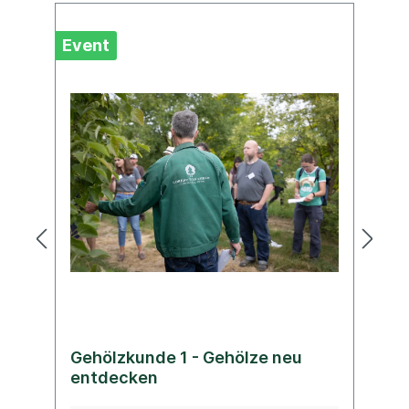
Event
Ev
Gehölzkunde 1 - Gehölze neu
G
entdecken
e