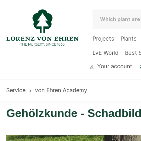
Projects
Plants
LvE World
Best S
Your account
Service
von Ehren Academy
Gehölzkunde - Schadbil