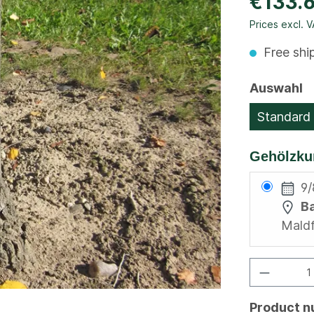
€133.
Prices excl. 
Free shi
Auswahl
Standard
Gehölzku
9/
B
Maldf
Product 