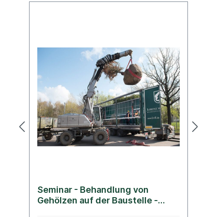
Ev
Seminar - Behandlung von
S
Gehölzen auf der Baustelle -
G
Gilching
H